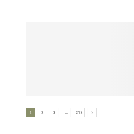
1
…
2
3
213