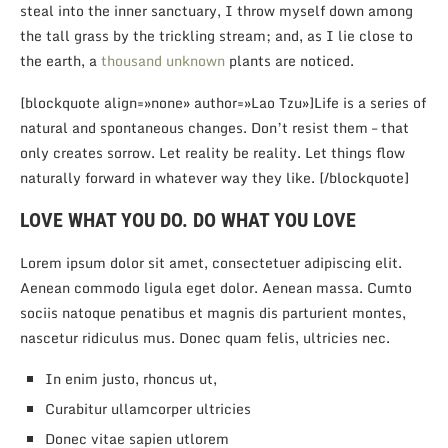
steal into the inner sanctuary, I throw myself down among
the tall grass by the trickling stream; and, as I lie close to
the earth, a
thousand unknown
plants are noticed.
[blockquote align=»none» author=»Lao Tzu»]Life is a series of
natural and spontaneous changes. Don’t resist them – that
only creates sorrow. Let reality be reality. Let things flow
naturally forward in whatever way they like. [/blockquote]
LOVE WHAT YOU DO. DO WHAT YOU LOVE
Lorem ipsum dolor sit amet, consectetuer adipiscing elit.
Aenean commodo ligula eget dolor. Aenean massa. Cumto
sociis natoque penatibus et magnis dis parturient montes,
nascetur ridiculus mus. Donec quam felis, ultricies nec.
In enim justo, rhoncus ut,
Curabitur ullamcorper ultricies
Donec vitae sapien utlorem