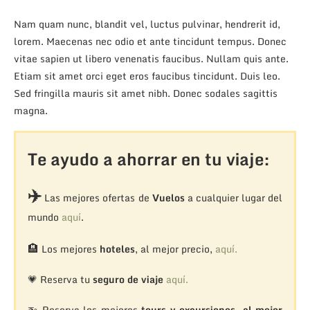
Nam quam nunc, blandit vel, luctus pulvinar, hendrerit id,
lorem. Maecenas nec odio et ante tincidunt tempus. Donec
vitae sapien ut libero venenatis faucibus. Nullam quis ante.
Etiam sit amet orci eget eros faucibus tincidunt. Duis leo.
Sed fringilla mauris sit amet nibh. Donec sodales sagittis
magna.
Te ayudo a ahorrar en tu viaje:
✈️
Las mejores ofertas de
Vuelos
a cualquier lugar del
mundo
aquí
.
🏨
Los mejores
hoteles
, al mejor precio,
aquí.
💗 Reserva tu
seguro de viaje
aquí.
🚁
Reserva los mejores
tours y excursiones, al mejor