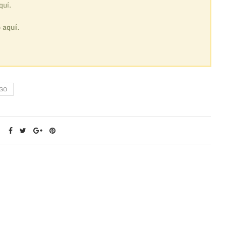
quí.
o
aquí.
GO