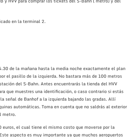
B y HVV para comprar los tickets del S-Bahn ( metro) y del
icado en la terminal 2.
as 4.30 de la mañana hasta la media noche exactamente el plan
or el pasillo de la izquierda. No bastara más de 100 metros
estación del S-Bahn. Antes encuentrarás la tienda del HVV
ra que muestres una identificación, o caso contrario si estás
 señal de Banhof a la izquierda bajando las gradas. Allí
áquinas automáticas. Toma en cuenta que no saldrás al exterior
l metro.
30 euros, el cual tiene el mismo costo que moverse por la
 Este aspecto es muy importante ya que muchos aeropuertos