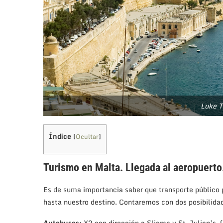
Luke T
Índice
[
Ocultar
]
Turismo en Malta. Llegada al aeropuerto
Es de suma importancia saber que transporte público p
hasta nuestro destino. Contaremos con dos posibilidade
Autobuses
: X2 con dirección a Sliema y St. Julian’s,