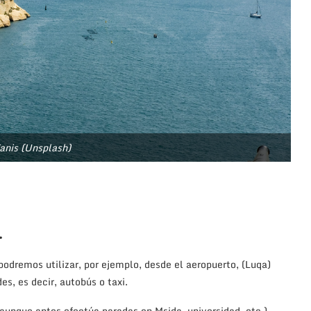
anis (Unsplash)
.
odremos utilizar, por ejemplo, desde el aeropuerto, (Luqa)
s, es decir, autobús o taxi.
 (aunque antes efectúa paradas en Msida, universidad, etc.)