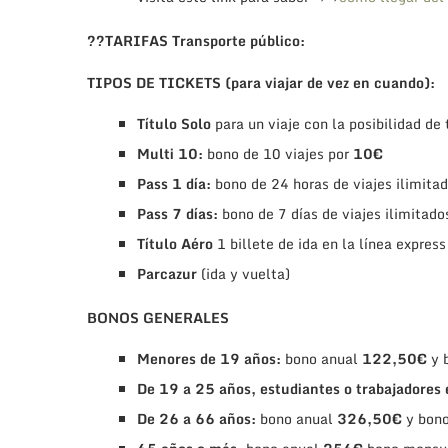
??TARIFAS Transporte público:
TIPOS DE TICKETS (para viajar de vez en cuando):
Título Solo
para un viaje con la posibilidad de
Multi 10:
bono de 10 viajes por
10€
Pass 1 día:
bono de 24 horas de viajes ilimita
Pass 7 días:
bono de 7 días de viajes ilimitado
Título Aéro
1 billete de ida en la línea express
Parcazur
(ida y vuelta)
BONOS GENERALES
Menores de 19 años:
bono anual
122,50€
y 
De 19 a 25 años, estudiantes o trabajadores 
De 26 a 66 años:
bono anual
326,50€
y bon