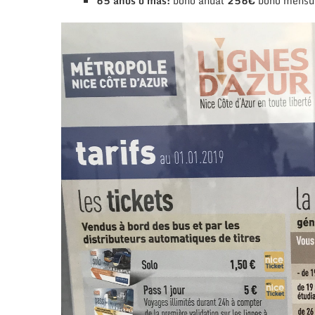
65 años o más:
bono anual
256€
bono mensu