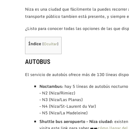
Niza es una ciudad que fácilmente la puedes recorrer
transporte público tambien está presente, y siempre 
¿Listo para conocer todas las opciones de las que dis
Índice
[
Ocultar
]
AUTOBUS
El servicio de autobús ofrece más de 130 líneas dispon
Noctambus:
hay 5 líneas de autobús nocturno 
– N2 (Niza/Rimiez)
– N3 (Niza/Las Planas)
– N4 (Niza/St-Laurent du Var)
– N5 (Niza/La Madeleine)
Shuttle bus aeropuerto – Niza ciudad:
existen
visita este link para saber ➡️➡️
cómo llegar del 