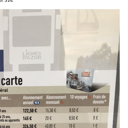
al
32€