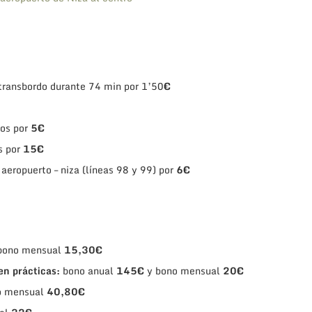
 transbordo durante 74 min por 1’50
€
dos por
5€
s por
15€
 aeropuerto – niza (líneas 98 y 99) por
6€
bono mensual
15,30€
en prácticas:
bono anual
145€
y bono mensual
20€
o mensual
40,80€