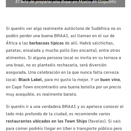
El arte de preparar una Braai en Mzolis en Guguletu
Si queréis ver algo realmente autóctono de Sudáfrica no os
podéis perder una buena BRAAI, así llaman en el sur de
África a las
barbacoas típicas
de allí. Habrá salchichas,
patatas, ensalada y mucho pollo (les encanta), entre otros
alimentos. Si alguna persona local os invita en su terraza a
una braai, no os planteéis rechazarla, será diversión
asegurada. Una celebración en la que nunca falta cerveza
local:
Black Label,
para mi gusto la mejor. Y un
buen vino
,
en Cape Town encontraréis una buena botella por un precio
muy asequible, es realmente barato.
Si queréis ir a una verdadera BRAAI y os apetece conocer el
lado más profundo de la ciudad, os recomiendo varios
restaurantes ubicados en los Town Ships
(favelas). Si vais
para comer podréis llegar en Uber o transporte público pero