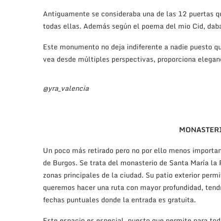
Antiguamente se consideraba una de las 12 puertas q
todas ellas. Además según el poema del mio Cid, dab
Este monumento no deja indiferente a nadie puesto q
vea desde múltiples perspectivas, proporciona eleganci
@yra_valencia
MONASTERI
Un poco más retirado pero no por ello menos importan
de Burgos. Se trata del monasterio de Santa María la
zonas principales de la ciudad. Su patio exterior permi
queremos hacer una ruta con mayor profundidad, ten
fechas puntuales donde la entrada es gratuita.
Este espacio es especial, puesto que permite para tod