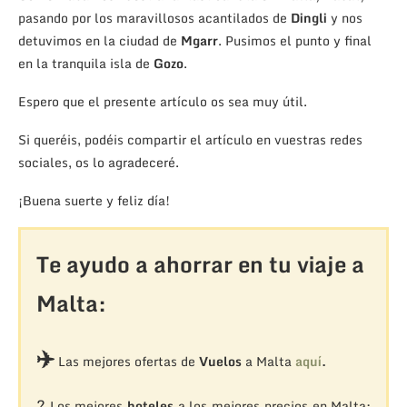
pasando por los maravillosos acantilados de
Dingli
y nos
detuvimos en la ciudad de
Mgarr
. Pusimos el punto y final
en la tranquila isla de
Gozo
.
Espero que el presente artículo os sea muy útil.
Si queréis, podéis compartir el artículo en vuestras redes
sociales, os lo agradeceré.
¡Buena suerte y feliz día!
Te ayudo a ahorrar en tu viaje a
Malta:
✈️
Las mejores ofertas de
Vuelos
a Malta
aquí
.
?
Los mejores
hoteles
a los mejores precios en Malta: