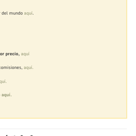
r del mundo
aquí
.
or precio,
aquí
 comisiones,
aquí.
quí.
o
aquí.