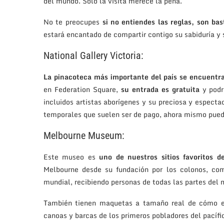
del mundo. Solo la visita merece la pena.
No te preocupes
si no entiendes las reglas, son ba
estará encantado de compartir contigo su sabiduría y 
National Gallery Victoria:
La pinacoteca más importante del país se encuentr
en Federation Square,
su entrada es gratuita
y podr
incluidos artistas aborígenes y su preciosa y espect
temporales que suelen ser de pago, ahora mismo puede
Melbourne Museum:
Este museo es
uno de nuestros sitios favoritos d
Melbourne desde su fundación por los colonos, com
mundial, recibiendo personas de todas las partes del 
También tienen maquetas a tamaño real de cómo era
canoas y barcas de los primeros pobladores del pacífi