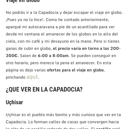
No podrás ir a la Capadocia y dejar escapar el viaje en globo.
¡Pues yo no lo hice!. Como he contado anteriormente,
aparqué mi autocaravana a pie de un acantilado para ver
desde mi ventana el amanecer de los globos en lo alto del
cielo, con mi café y mi desayuno en la mano. Pero si tienes
ganas de subir en globo,
el precio varía en torno a los 200-
300€.
Salen de
6:00 a 8:00am
. Se pueden conseguir en
otro horario, pero merece la pena el amanecer. En esta
página os dejo varias
ofertas para el viaje en globo
,
pinchando
AQUÍ
.
¿QUE VER EN LA CAPADOCIA?
Uçhisar
Uçhisar es el pueblo más bonito y más curioso que ver en la
Capadocia. Lo forman calles de casas que convergen hacia
lo alto de un castillo rodeado de dos valles. El
castillo
está