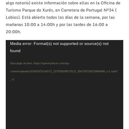
algo notorio) existe información sobre ellas en la Oficina de
Turismo Parque do Xurés, en Carretera de Portugal Nº34 (
Lobios). Está abierto todos los días de la semana, por las
mañanas 10:00 a 14:00h y por las tardes de 16:00 a
20:00h.
Reproductor
Media error: Format(s) not supported or source(s) not
de
found
vídeo
Descargar archivo: https://queveryhacer.com/wp-
content/uploads/2019/03/52144172_2375530299176121_8547352160218644480_n-1.mp4?
_=1