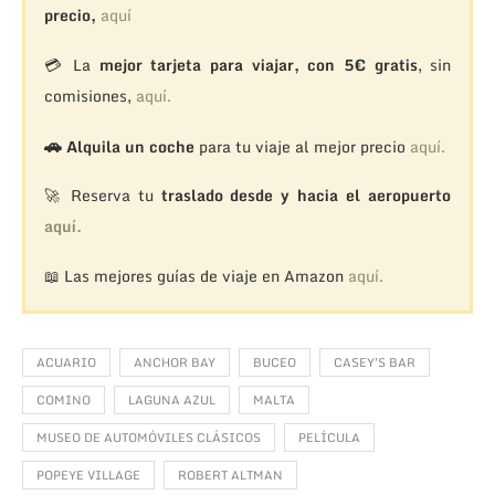
precio,
aquí
💳 La
mejor tarjeta para viajar, con 5€ gratis
, sin
comisiones,
aquí.
🚗
Alquila un coche
para tu viaje al mejor precio
aquí.
🚀 Reserva tu
traslado desde y hacia el aeropuerto
aquí.
📖 Las mejores guías de viaje en Amazon
aquí.
ACUARIO
ANCHOR BAY
BUCEO
CASEY'S BAR
COMINO
LAGUNA AZUL
MALTA
MUSEO DE AUTOMÓVILES CLÁSICOS
PELÍCULA
POPEYE VILLAGE
ROBERT ALTMAN