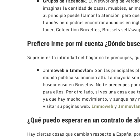
Grupos de Facebook:
El Networking de verdad 
imaginas la cantidad de casas, muebles, anima
al principio puede llamar la atención, pero que
francés pero podrás encontrar anuncios en ingl
louer, Colocation Bruxelles, Brussels sell/swa
Prefiero irme por mi cuenta ¿Dónde bus
Si prefieres la intimidad del hogar no te preocupes, q
Immoweb e Immovlan:
Son las principales p
mundo publica su anuncio allí. La mayoría son 
buscar casa en Bruselas. No te preocupes por a
para ellos. Por otro lado, si ves una casa que
ya que hay mucho movimiento, y aunque hay m
visitar su páginas web:
Immoweb
y
Immovla
¿Qué puedo esperar en un contrato de al
Hay ciertas cosas que cambian respecto a España, por 