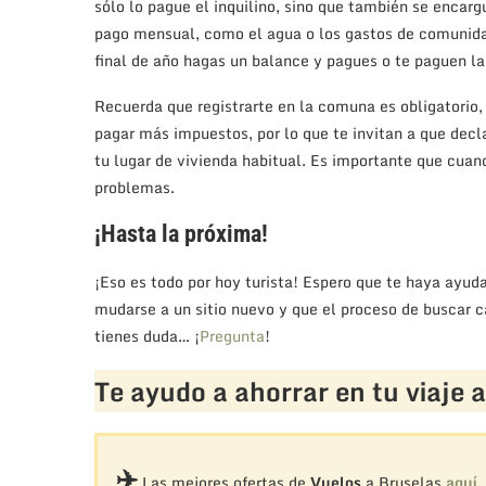
sólo lo pague el inquilino, sino que también se encarg
pago mensual, como el agua o los gastos de comunid
final de año hagas un balance y pagues o te paguen la 
Recuerda que registrarte en la comuna es obligatorio,
pagar más impuestos, por lo que te invitan a que dec
tu lugar de vivienda habitual. Es importante que cuan
problemas.
¡Hasta la próxima!
¡Eso es todo por hoy turista! Espero que te haya ayud
mudarse a un sitio nuevo y que el proceso de buscar ca
tienes duda… ¡
Pregunta
!
Te ayudo a ahorrar en tu viaje 
✈️
Las mejores ofertas de
Vuelos
a Bruselas
aquí.