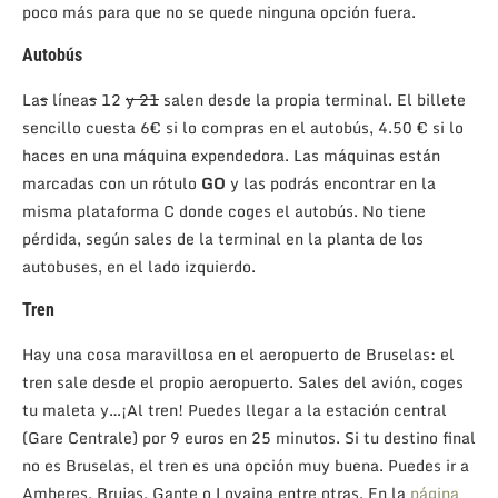
poco más para que no se quede ninguna opción fuera.
Autobús
La
s
línea
s
12
y 21
salen desde la propia terminal. El billete
sencillo cuesta 6€ si lo compras en el autobús, 4.50 € si lo
haces en una máquina expendedora. Las máquinas están
marcadas con un rótulo
GO
y las podrás encontrar en la
misma plataforma C donde coges el autobús. No tiene
pérdida, según sales de la terminal en la planta de los
autobuses, en el lado izquierdo.
Tren
Hay una cosa maravillosa en el aeropuerto de Bruselas: el
tren sale desde el propio aeropuerto. Sales del avión, coges
tu maleta y…¡Al tren! Puedes llegar a la estación central
(Gare Centrale) por 9 euros en 25 minutos. Si tu destino final
no es Bruselas, el tren es una opción muy buena. Puedes ir a
Amberes, Brujas, Gante o Lovaina entre otras. En la
página