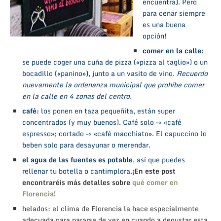
encuentra). Pero
para cenar siempre
es una buena
opción!
comer en la calle:
se puede coger una cuña de pizza («pizza al taglio») o un
bocadillo («panino»), junto a un vasito de vino.
Recuerdo
nuevamente la
ordenanza municipal
que prohíbe comer
en la calle en 4 zonas del centro.
café:
los ponen en taza pequeñita, están super
concentrados (y muy buenos). Café solo –> «café
espresso»; cortado –> «café macchiato». El capuccino lo
beben solo para desayunar o merendar.
el agua de las fuentes es potable
, así que puedes
rellenar tu botella o cantimplora.
¡En este post
encontraréis más detalles sobre
qué comer en
Florencia
!
helados: el clima de Florencia la hace especialmente
adecuada para pararse de vez en cuando a degustar esta