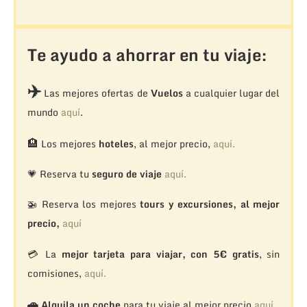
Te ayudo a ahorrar en tu viaje:
✈️
Las mejores ofertas de
Vuelos
a cualquier lugar del
mundo
aquí
.
🏨
Los mejores
hoteles
, al mejor precio,
aquí.
💗 Reserva tu
seguro de viaje
aquí.
🚁
Reserva los mejores
tours y excursiones, al mejor
precio,
aquí
💳 La
mejor tarjeta para viajar, con 5€ gratis
, sin
comisiones,
aquí.
🚗
Alquila un coche
para tu viaje al mejor precio
aquí.