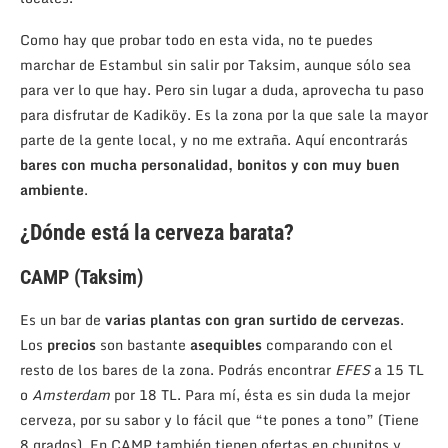
Como hay que probar todo en esta vida, no te puedes
marchar de Estambul sin salir por Taksim, aunque sólo sea
para ver lo que hay. Pero sin lugar a duda, aprovecha tu paso
para disfrutar de Kadiköy. Es la zona por la que sale la mayor
parte de la gente local, y no me extraña. Aquí encontrarás
bares con mucha personalidad, bonitos y con muy buen
ambiente
.
¿Dónde está la cerveza barata?
CAMP (Taksim)
Es un bar de
varias plantas con gran surtido de cervezas
.
Los
precios
son bastante
asequibles
comparando con el
resto de los bares de la zona. Podrás encontrar
EFES
a 15 TL
o
Amsterdam
por 18 TL. Para mí, ésta es sin duda la mejor
cerveza, por su sabor y lo fácil que “te pones a tono” (Tiene
8 grados). En CAMP también tienen ofertas en chupitos y