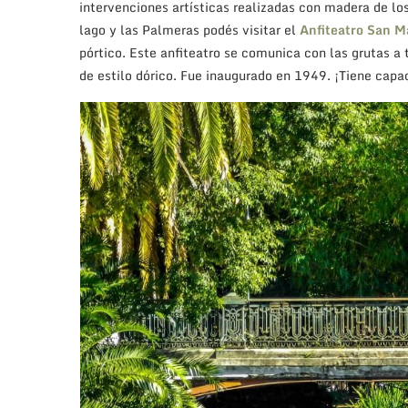
intervenciones artísticas realizadas con madera de lo
lago y las Palmeras podés visitar el
Anfiteatro San M
pórtico. Este anfiteatro se comunica con las grutas a 
de estilo dórico. Fue inaugurado en 1949. ¡Tiene cap