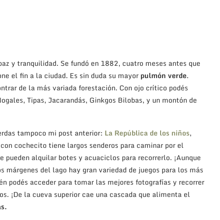
paz y tranquilidad. Se fundó en 1882, cuatro meses antes que
ne el fin a la ciudad. Es sin duda su mayor
pulmón verde
.
trar de la más variada forestación. Con ojo crítico podés
 Nogales, Tipas, Jacarandás, Ginkgos Bilobas, y un montón de
erdas tampoco mi post anterior:
La República de los niños
,
con cochecito tiene largos senderos para caminar por el
e pueden alquilar botes y acuaciclos para recorrerlo. ¡Aunque
os márgenes del lago hay gran variedad de juegos para los más
én podés acceder para tomar las mejores fotografías y recorrer
os. ¡De la cueva superior cae una cascada que alimenta el
as.