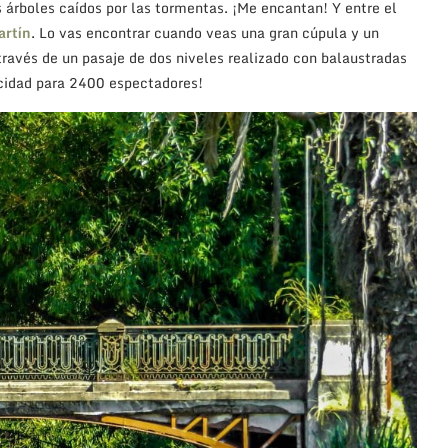
s árboles caídos por las tormentas. ¡Me encantan! Y entre el
artín
. Lo vas encontrar cuando veas una gran cúpula y un
través de un pasaje de dos niveles realizado con balaustradas
acidad para 2400 espectadores!