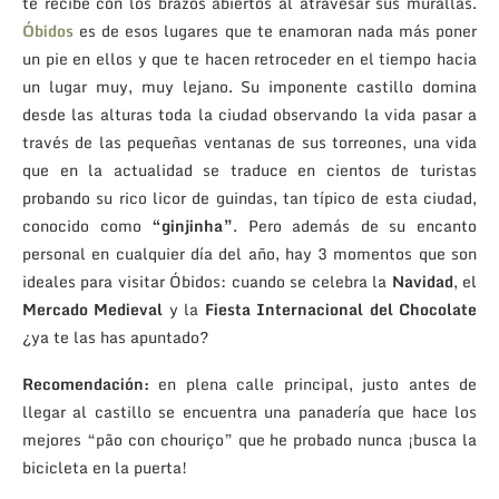
te recibe con los brazos abiertos al atravesar sus murallas.
Óbidos
es de esos lugares que te enamoran nada más poner
un pie en ellos y que te hacen retroceder en el tiempo hacia
un lugar muy, muy lejano. Su imponente castillo domina
desde las alturas toda la ciudad observando la vida pasar a
través de las pequeñas ventanas de sus torreones, una vida
que en la actualidad se traduce en cientos de turistas
probando su rico licor de guindas, tan típico de esta ciudad,
conocido como
“ginjinha”
. Pero además de su encanto
personal en cualquier día del año, hay 3 momentos que son
ideales para visitar Óbidos: cuando se celebra la
Navidad
, el
Mercado Medieval
y la
Fiesta Internacional del Chocolate
¿ya te las has apuntado?
Recomendación:
en plena calle principal, justo antes de
llegar al castillo se encuentra una panadería que hace los
mejores “pão con chouriço” que he probado nunca ¡busca la
bicicleta en la puerta!