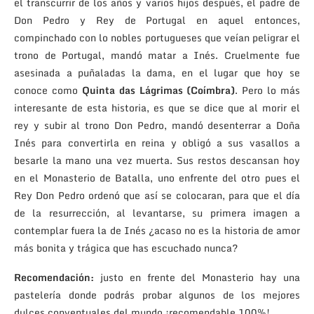
el transcurrir de los años y varios hijos después, el padre de
Don Pedro y Rey de Portugal en aquel entonces,
compinchado con lo nobles portugueses que veían peligrar el
trono de Portugal, mandó matar a Inés. Cruelmente fue
asesinada a puñaladas la dama, en el lugar que hoy se
conoce como
Quinta das Lágrimas (Coímbra)
. Pero lo más
interesante de esta historia, es que se dice que al morir el
rey y subir al trono Don Pedro, mandó desenterrar a Doña
Inés para convertirla en reina y obligó a sus vasallos a
besarle la mano una vez muerta. Sus restos descansan hoy
en el Monasterio de Batalla, uno enfrente del otro pues el
Rey Don Pedro ordenó que así se colocaran, para que el día
de la resurrección, al levantarse, su primera imagen a
contemplar fuera la de Inés ¿acaso no es la historia de amor
más bonita y trágica que has escuchado nunca?
Recomendación:
justo en frente del Monasterio hay una
pastelería donde podrás probar algunos de los mejores
dulces conventuales del mundo ¡recomendable 100%!