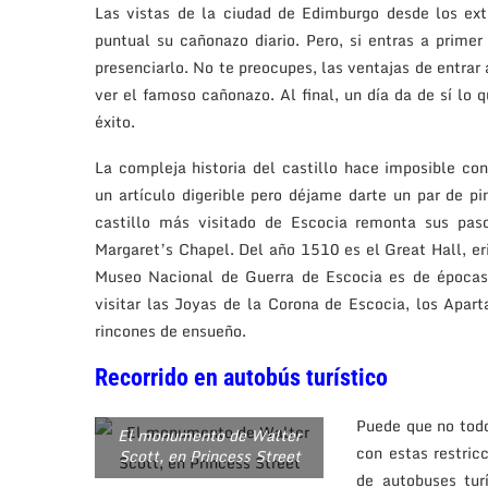
Las vistas de la ciudad de Edimburgo desde los ext
puntual su cañonazo diario. Pero, si entras a prime
presenciarlo. No te preocupes, las ventajas de entrar
ver el famoso cañonazo. Al final, un día da de sí lo qu
éxito.
La compleja historia del castillo hace imposible co
un artículo digerible pero déjame darte un par de pi
castillo más visitado de Escocia remonta sus paso
Margaret’s Chapel. Del año 1510 es el Great Hall, er
Museo Nacional de Guerra de Escocia es de épocas 
visitar las Joyas de la Corona de Escocia, los Apar
rincones de ensueño.
Recorrido en autobús turístico
Puede que no todo
El monumento de Walter
con estas restric
Scott, en Princess Street
de autobuses tur