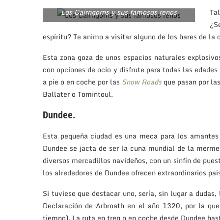
Los Cairngorns y sus famosos renos
Ta
¿S
espíritu? Te animo a visitar alguno de los bares de la 
Esta zona goza de unos espacios naturales explosivo
con opciones de ocio y disfrute para todas las edades 
a pie o en coche por las
Snow Roads
que pasan por la
Ballater o Tomintoul.
Dundee.
Esta pequeña ciudad es una meca para los amantes d
Dundee se jacta de ser la cuna mundial de la merme
diversos mercadillos navideños, con un sinfín de pues
los alrededores de Dundee ofrecen extraordinarios pai
Si tuviese que destacar uno, sería, sin lugar a dudas
Declaración de Arbroath en el año 1320, por la que
tiempo). La ruta en tren o en coche desde Dundee has