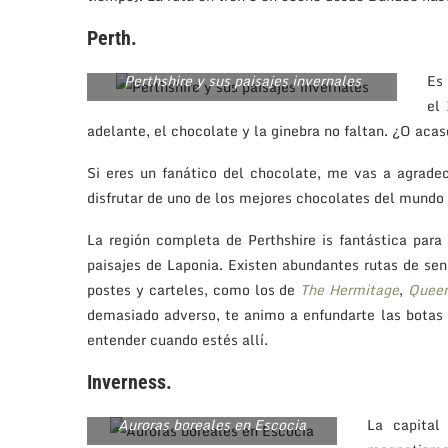
Perth.
Perthshire y sus paisajes invernales
Es
el
adelante, el chocolate y la ginebra no faltan. ¿O aca
Si eres un fanático del chocolate, me vas a agradece
disfrutar de uno de los mejores chocolates del mundo
La región completa de Perthshire is fantástica para 
paisajes de Laponia. Existen abundantes rutas de sen
postes y carteles, como los de
The Hermitage
,
Queen
demasiado adverso, te animo a enfundarte las botas 
entender cuando estés allí.
Inverness.
Auroras boreales en Escocia
La capital