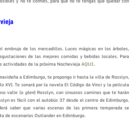
posibles y no te confíes, para que no te tengas que quedar con
vieja
el embrujo de los mercadillos. Luces mágicas en los árboles,
 degustaciones de las mejores comidas y bebidas locales. Para
de actividades de la próxima Nochevieja
AQUI
.
navideña a Edimburgo, te propongo ir hasta la villa de Rosslyn,
o XV). Te sonará por la novela El Código da Vinci y la película
oso valle (o
glen
) Rosslyn, con sinuosos caminos que te harán
osslyn es fácil con el autobús 37 desde el centro de Edimburgo.
enderá saber que varias escenas de las primera temporada se
ta de escenarios Outlander en Edimburgo.