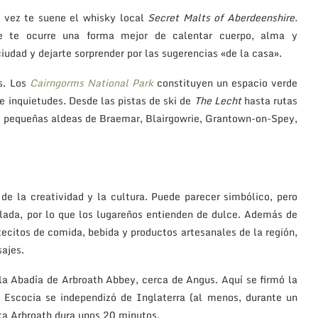
l vez te suene el whisky local
Secret Malts of Aberdeenshire.
e te ocurre una forma mejor de calentar cuerpo, alma y
ciudad y dejarte sorprender por las sugerencias «de la casa».
s. Los
C
airngorms National Park
constituyen un espacio verde
e inquietudes. Desde las pistas de ski de
The Lecht
hasta rutas
s pequeñas aldeas de Braemar, Blairgowrie, Grantown-on-Spey,
e la creatividad y la cultura. Puede parecer simbólico, pero
lada, por lo que los lugareños entienden de dulce. Además de
tecitos de comida, bebida y productos artesanales de la región,
sajes.
, la Abadía de Arbroath Abbey, cerca de Angus. Aquí se firmó la
 Escocia se independizó de Inglaterra (al menos, durante un
ta Arbroath dura unos 20 minutos.