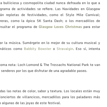
a bulliciosa y cosmopolita ciudad nunca defrauda en lo que a
ograma de actividades se refiere. Las Navidades en Glasgow
tán repletas de festividades, como el Style Mile Carnival;
rreras, como la épica 5K Santa Dash; o los mercadillos de
nsultar el programa de
Glasgow Loves Christmas
para estar
por la música. Sumérgete en lo mejor de su cultura musical y
lemáticos como
Babbity Bowster
o
Stravalgin
. Eso sí, intenta
, toma nota: Loch Lomond & The Trossachs National Park te van
 senderos por los que disfrutar de una agradable paseo.
das las notas de color, sabor y textura. Los locales están muy
Conciertos de villancicos, mercadillos para los paladares más
 algunas de las joyas de este festival.