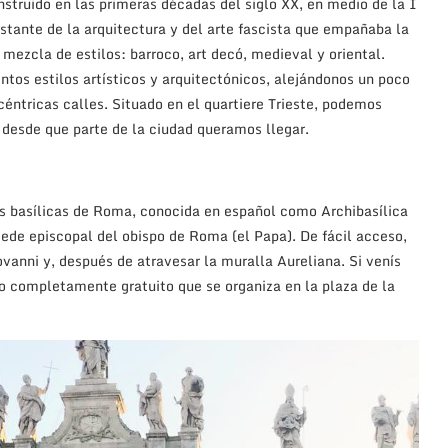
nstruido en las primeras décadas del siglo XX, en medio de la I
ante de la arquitectura y del arte fascista que empañaba la
mezcla de estilos: barroco, art decó, medieval y oriental.
tos estilos artísticos y arquitectónicos, alejándonos un poco
céntricas calles. Situado en el quartiere Trieste, podemos
 desde que parte de la ciudad queramos llegar.
s basílicas de Roma, conocida en español como Archibasílica
sede episcopal del obispo de Roma (el Papa). De fácil acceso,
anni y, después de atravesar la muralla Aureliana. Si venís
to completamente gratuito que se organiza en la plaza de la