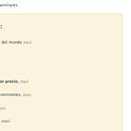
amiliares.
:
r del mundo
aquí
.
or precio,
aquí
 comisiones,
aquí.
quí.
o
aquí.