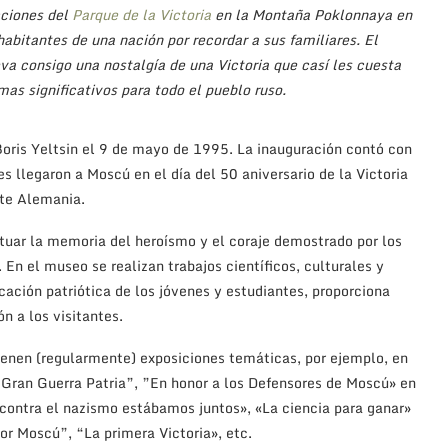
cciones del
Parque de la Victoria
en la Montaña Poklonnaya en
habitantes de una nación por recordar a sus familiares. El
eva consigo una nostalgía de una Victoria que casí les cuesta
mas significativos para todo el pueblo ruso.
Boris Yeltsin el 9 de mayo de 1995. La inauguración contó con
s llegaron a Moscú en el día del 50 aniversario de la Victoria
nte Alemania.
tuar la memoria del heroísmo y el coraje demostrado por los
 En el museo se realizan trabajos científicos, culturales y
ación patriótica de los jóvenes y estudiantes, proporciona
n a los visitantes.
ienen (regularmente) exposiciones temáticas, por ejemplo, en
 Gran Guerra Patria”, ”En honor a los Defensores de Moscú» en
 contra el nazismo estábamos juntos», «La ciencia para ganar»
r Moscú”, “La primera Victoria», etc.