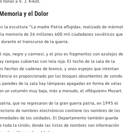
 honor a V. J. Kikot.
 Memoria y el Dolor
es la escultura “La madre Patria afligida», realizado de mármol
r la memoria de 26 millones 600 mil ciudadanos soviéticos que
durante el transcurso de la guerra.
 rojo, negro y carmesí, y el piso es fragmentos con azulejos de
y rampas cubiertas con tela roja. El techo de la sala de la
s hechos de cadenas de bronce, y unos espejos que intentan
silencio es proporcionado por los bloques absorbentes de sonido
las paredes de la sala hay lámparas apagadas en forma de velas
 con un volumén muy baja, más a menudo, el «Réquiem» Mozart.
atria, que no regresaron de la gran guerra patria, en 1995 el
irectorio de nombres electrónicos contiene los nombres de los
fermedades de los soldados. El Departamento también guarda
 toda la Unión, donde las listas de nombres son información