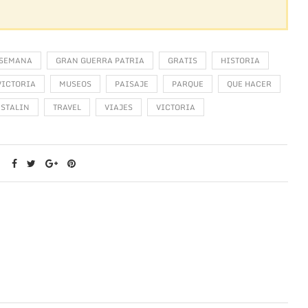
 SEMANA
GRAN GUERRA PATRIA
GRATIS
HISTORIA
VICTORIA
MUSEOS
PAISAJE
PARQUE
QUE HACER
STALIN
TRAVEL
VIAJES
VICTORIA