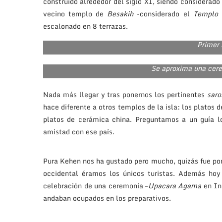
construido alrededor del siglo XI, siendo considerado
vecino templo de
Besakih
-considerado el
Templo 
escalonado en 8 terrazas.
Primer 
Se aproxima una cer
Nada más llegar y tras ponernos los pertinentes
saro
hace diferente a otros templos de la isla: los platos 
platos de cerámica china. Preguntamos a un guía 
amistad con ese país.
Pura Kehen nos ha gustado pero mucho, quizás fue por
occidental éramos los únicos turistas. Además hoy 
celebración de una ceremonia –
Upacara Agama
en In
andaban ocupados en los preparativos.