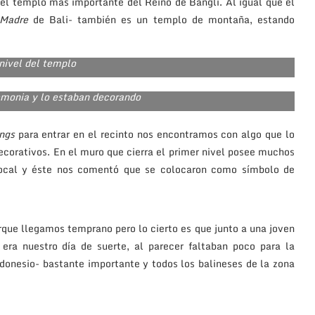
 el templo más importante del Reino de Bangli. Al igual que el
Madre
de Bali- también es un templo de montaña, estando
nivel del templo
emonia y lo estaban decorando
ngs
para entrar en el recinto nos encontramos con algo que lo
decorativos. En el muro que cierra el primer nivel posee muchos
local y éste nos comentó que se colocaron como símbolo de
que llegamos temprano pero lo cierto es que junto a una joven
era nuestro día de suerte, al parecer faltaban poco para la
donesio- bastante importante y todos los balineses de la zona