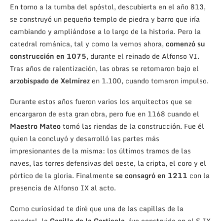
En torno a la tumba del apóstol, descubierta en el año 813,
se construyó un pequeño templo de piedra y barro que iría
cambiando y ampliándose a lo largo de la historia. Pero la
catedral románica, tal y como la vemos ahora,
comenzó su
construcción en 1075
, durante el reinado de Alfonso VI.
Tras años de ralentización, las obras se retomaron bajo el
arzobispado de Xelmírez
en 1.100, cuando tomaron impulso.
Durante estos años fueron varios los arquitectos que se
encargaron de esta gran obra, pero fue en 1168 cuando el
Maestro Mateo
tomó las riendas de la construcción. Fue él
quien la concluyó y desarrolló las partes más
impresionantes de la misma: los últimos tramos de las
naves, las torres defensivas del oeste, la cripta, el coro y el
pórtico de la gloria. Finalmente
se consagró en 1211
con la
presencia de Alfonso IX al acto.
Como curiosidad te diré que una de las capillas de la
catedral, la
Capilla de la Corticela
, fue construida en el S.IX