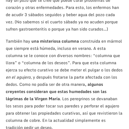
hay un pozo que se cree que puede curar problemas de
corazón y otras enfermedades. Para esto, los enfermos han
de acudir 3 sábados seguidos y beber agua del pozo cada
vez. (No sabemos si el cuarto sábado ya no acuden porque
sufren gastroenteritis o porque ya han sido curados…)
También hay
una misteriosa columna
construida en mármol
que siempre está húmeda, incluso en verano. A esta
columna se le conoce con diversos nombres: “columna que
llora” o “columna de los deseos”. Para que esta columna
ejerza su efecto curativo se debe meter el pulgar o los dedos
en el agujero
, y después frotarse la parte afectada con los
dedos. Como no podía ser de otra manera
, algunos
creyentes consideran que estas humedades son las
lágrimas de la Virgen María
. Los peregrinos se devanaban
los sesos para poder tocar sus paredes y perforar el agujero
para obtener las propiedades curativas, así que revistieron la
columna de cobre. En la actualidad simplemente es
tradición pedir un deseo.