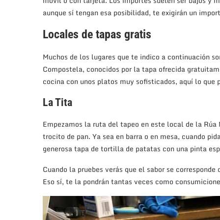
móvil o con tarjeta. Los importes suelen ser bajos y 
aunque sí tengan esa posibilidad, te exigirán un impo
Locales de tapas gratis
Muchos de los lugares que te indico a continuación so
Compostela, conocidos por la tapa ofrecida gratuitam
cocina con unos platos muy sofisticados, aquí lo que pr
La Tita
Empezamos la ruta del tapeo en este local de la Rúa N
trocito de pan. Ya sea en barra o en mesa, cuando pid
generosa tapa de tortilla de patatas con una pinta es
Cuando la pruebes verás que el sabor se corresponde co
Eso sí, te la pondrán tantas veces como consumicione