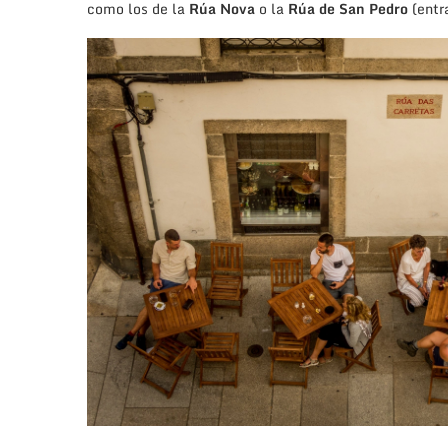
como los de la
Rúa Nova
o la
Rúa de San Pedro
(entra