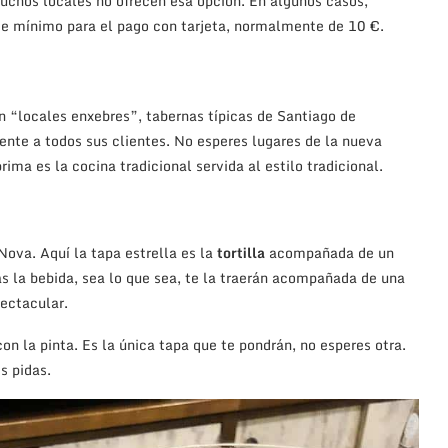
muchos locales no ofrecen esa opción. En algunos casos,
rte mínimo para el pago con tarjeta, normalmente de 10 €.
n “locales enxebres”, tabernas típicas de Santiago de
ente a todos sus clientes. No esperes lugares de la nueva
ima es la cocina tradicional servida al estilo tradicional.
ova. Aquí la tapa estrella es la
tortilla
acompañada de un
as la bebida, sea lo que sea, te la traerán acompañada de una
pectacular.
n la pinta. Es la única tapa que te pondrán, no esperes otra.
s pidas.