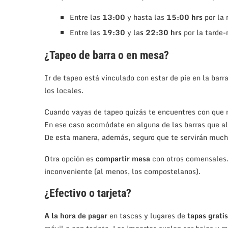
Entre las
13:00
y hasta las
15:00 hrs
por la
Entre las
19:30
y la
s 22:30 hrs
por la tarde-
¿Tapeo de barra o en mesa?
Ir de tapeo está vinculado con estar de pie en la barr
los locales.
Cuando vayas de tapeo quizás te encuentres con que n
En ese caso acomódate en alguna de las barras que algu
De esta manera, además, seguro que te servirán much
Otra opción es
compartir mesa
con otros comensales. 
inconveniente (al menos, los compostelanos).
¿Efectivo o tarjeta?
A la hora de
pagar
en tascas y lugares de
tapas grati