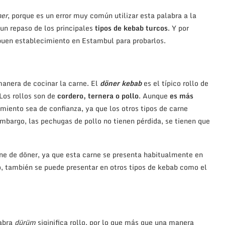
ner
, porque es un error muy común utilizar esta palabra a la
 un repaso de los principales
tipos de kebab turcos
. Y por
 buen establecimiento en Estambul para probarlos.
manera de cocinar la carne. El
döner kebab
es el típico rollo de
Los rollos son de
cordero, ternera o pollo
. Aunque
es más
miento sea de confianza, ya que los otros tipos de carne
bargo, las pechugas de pollo no tienen pérdida, se tienen que
ne de döner, ya que esta carne se presenta habitualmente en
o, también se puede presentar en otros tipos de kebab como el
labra
dürüm
siginifica rollo, por lo que más que una manera