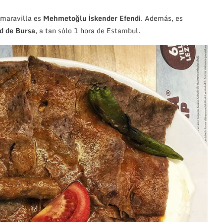
 maravilla es
Mehmetoğlu İskender Efendi
. Además, es
d de Bursa
, a tan sólo 1 hora de Estambul.