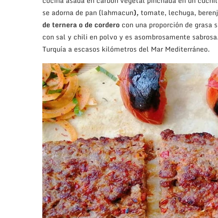
cocina asada en carbón vegetal pinchada en un cuchill
se adorna de pan (lahmacun
)
,
tomate, lechuga, berenj
de ternera o de cordero
con una proporción de grasa 
con sal y chili en polvo y es asombrosamente sabrosa
Turquía a escasos kilómetros del Mar Mediterráneo.