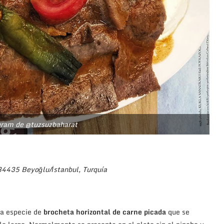
gram de @tuzsuzbaharat
 34435 Beyoğlu/İstanbul, Turquía
na especie de
brocheta horizontal de carne picada
que se