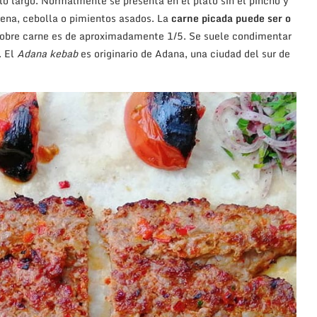
o largo. Normalmente se presenta en el plato sin el pincho y
ena, cebolla o pimientos asados. La
carne picada puede ser o
sobre carne es de aproximadamente 1/5. Se suele condimentar
. El
Adana kebab
es originario de Adana, una ciudad del sur de