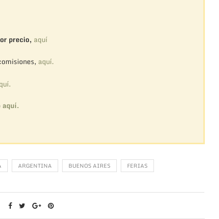
or precio,
aquí
 comisiones,
aquí.
quí.
o
aquí.
A
ARGENTINA
BUENOS AIRES
FERIAS