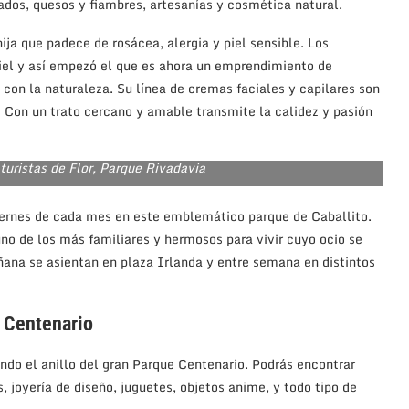
ados, quesos y fiambres, artesanías y cosmética natural.
ja que padece de rosácea, alergia y piel sensible. Los
piel y así empezó el que es ahora un emprendimiento de
 con la naturaleza. Su línea de cremas faciales y capilares son
s! Con un trato cercano y amable transmite la calidez y pasión
uristas de Flor, Parque Rivadavia
iernes de cada mes en este emblemático parque de Caballito.
 uno de los más familiares y hermosos para vivir cuyo ocio se
ñana se asientan en plaza Irlanda y entre semana en distintos
e Centenario
do el anillo del gran Parque Centenario. Podrás encontrar
joyería de diseño, juguetes, objetos anime, y todo tipo de