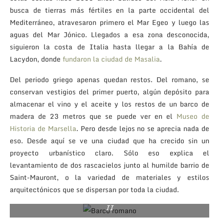
busca de tierras más fértiles en la parte occidental del
Mediterráneo, atravesaron primero el Mar Egeo y luego las
aguas del Mar Jónico. Llegados a esa zona desconocida,
siguieron la costa de Italia hasta llegar a la Bahía de
Lacydon, donde
fundaron la ciudad de Masalia
.
Del periodo griego apenas quedan restos. Del romano, se
conservan vestigios del primer puerto, algún depósito para
almacenar el vino y el aceite y los restos de un barco de
madera de 23 metros que se puede ver en el
Museo de
Historia de Marsella
. Pero desde lejos no se aprecia nada de
eso. Desde aquí se ve una ciudad que ha crecido sin un
proyecto urbanístico claro. Sólo eso explica el
levantamiento de dos rascacielos junto al humilde barrio de
Saint-Mauront, o la variedad de materiales y estilos
Con 23 metros de eslora y 8 de manga, este barco es el
arquitectónicos que se dispersan por toda la ciudad.
más grande de los que se conservan de finales del siglo
II