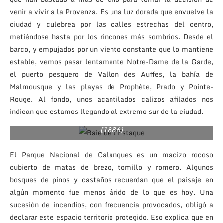
venir a vivir a la Provenza. Es una luz dorada que envuelve la
ciudad y culebrea por las calles estrechas del centro,
metiéndose hasta por los rincones más sombríos. Desde el
barco, y empujados por un viento constante que lo mantiene
estable, vemos pasar lentamente Notre-Dame de la Garde,
el puerto pesquero de Vallon des Auffes, la bahía de
Malmousque y las playas de Prophète, Prado y Pointe-
Rouge. Al fondo, unos acantilados calizos afilados nos
Paul Cezanne vivió una temporada en l’Estaque. Desde su
habitación pintó una serie de paisajes marítimos que
indican que estamos llegando al extremo sur de la ciudad.
reflejaban la luz de la región. Aquí, «Baie de l’Estaque»
(1886)
El Parque Nacional de Calanques es un macizo rocoso
cubierto de matas de brezo, tomillo y romero. Algunos
bosques de pinos y castaños recuerdan que el paisaje en
algún momento fue menos árido de lo que es hoy. Una
sucesión de incendios, con frecuencia provocados, obligó a
declarar este espacio territorio protegido. Eso explica que en