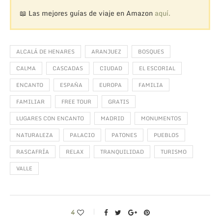
📖 Las mejores guías de viaje en Amazon
aquí.
ALCALÁ DE HENARES
ARANJUEZ
BOSQUES
CALMA
CASCADAS
CIUDAD
EL ESCORIAL
ENCANTO
ESPAÑA
EUROPA
FAMILIA
FAMILIAR
FREE TOUR
GRATIS
LUGARES CON ENCANTO
MADRID
MONUMENTOS
NATURALEZA
PALACIO
PATONES
PUEBLOS
RASCAFRÍA
RELAX
TRANQUILIDAD
TURISMO
VALLE
4