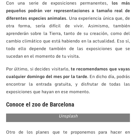
Con una serie de exposiciones permanentes,
los más
pequeños podrán ver representaciones a tamaño real de
diferentes especies animales
. Una experiencia única que, de
otra forma, sería difícil de vivir. Asimismo, también
aprenderán sobre la Tierra, tanto de su creación, como del
cambio climático que está habiendo en la actualidad. Eso sí,
todo ello depende también de las exposiciones que se
sucedan en el momento de tu visita.
Por último, si decides visitarlo,
te recomendamos que vayas
cualquier domingo del mes por la tarde
. En dicho día, podrás
encontrar la entrada gratuita, y disfrutar de todas las
exposiciones que hayan en ese momento.
Conoce el zoo de Barcelona
En el zoo podrás encontrar surcados, uno de los animales
preferidos por los niños. / Foto de Dušan Smetana en
Unsplash
Otro de los planes que te proponemos para hacer en