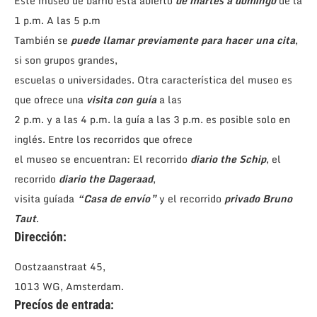
Este museo de barrio está abierto
de martes a domingo
de la
1 p.m. A las 5 p.m
También se
puede llamar previamente para hacer una cita
,
si son grupos grandes,
escuelas o universidades. Otra característica del museo es
que ofrece una
visita con guía
a las
2 p.m. y a las 4 p.m. la guía a las 3 p.m. es posible solo en
inglés. Entre los recorridos que ofrece
el museo se encuentran: El recorrido
diario the Schip
, el
recorrido
diario the Dageraad
,
visita guíada
“Casa de envío”
y el recorrido
privado Bruno
Taut
.
Dirección:
Oostzaanstraat 45,
1013 WG, Amsterdam.
Precíos de entrada: