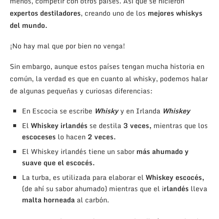
menos, competir con otros países. Así que se hicieron
expertos destiladores
, creando uno de los
mejores whiskys
del mundo.
¡No hay mal que por bien no venga!
Sin embargo, aunque estos países tengan mucha historia en
común, la verdad es que en cuanto al whisky, podemos halar
de algunas pequeñas y curiosas diferencias:
En Escocia se escribe
Whisky
y en Irlanda
Whiskey
El
Whiskey irlandés
se destila
3 veces,
mientras que los
escoceses
lo hacen
2 veces.
El Whiskey irlandés tiene un sabor
más ahumado y
suave que el escocés.
La turba, es utilizada para elaborar el
Whiskey escocés,
(de ahí su sabor ahumado) mientras que el i
rlandés
lleva
malta horneada
al carbón.