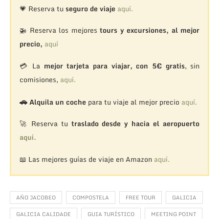
💗 Reserva tu
seguro de viaje
aquí.
🚁
Reserva los mejores
tours y excursiones, al mejor
precio,
aquí
💳 La
mejor tarjeta para viajar, con 5€ gratis
, sin
comisiones,
aquí.
🚗
Alquila un coche
para tu viaje al mejor precio
aquí.
🚀 Reserva tu
traslado desde y hacia el aeropuerto
aquí.
📖 Las mejores guías de viaje en Amazon
aquí.
AÑO JACOBEO
COMPOSTELA
FREE TOUR
GALICIA
GALICIA CALIDADE
GUIA TURÍSTICO
MEETING POINT