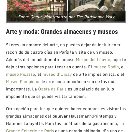
Sacre Coeur, Montmartre por The Parisienne Way
Arte y moda: Grandes almacenes y museos
Si eres un amante del arte, no puedes dejar de incluir en tu
recorrido de cuatro días en París la visita de un museo.
Además del mundialmente famoso
Museo del Louvre
, aquí te
dejo otras opciones para tener en cuenta. El
museo Rodin
, el
museo Picasso
, el
museo d’Orsay
de arte impresionista, o el
Museo Pompidou
de arte contemporáneo son de los más
importantes. La
Ópera de París
es un palacio de un lujo
imponente que se puede visitar también.
Otra opción para los que quieren hacer compras es visitar los
grandes almacenes del
bulevar
Haussmann
:Printemps y
Galeries Lafayette. Para los fanáticos de la gastronomía,
La
Grande Epicerie de París
es una parada obligada. ¡Es uno de