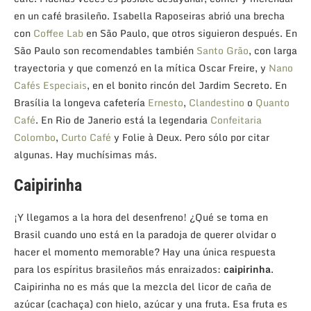
en un café brasileño. Isabella Raposeiras abrió una brecha
con
Coffee Lab
en São Paulo, que otros siguieron después. En
São Paulo son recomendables también
Santo Grão
, con larga
trayectoria y que comenzó en la mítica Oscar Freire, y
Nano
Cafés Especiais
, en el bonito rincón del Jardim Secreto. En
Brasília la longeva cafetería
Ernesto
,
Clandestino
o
Quanto
Café
. En Rio de Janerio está la legendaria
Confeitaria
Colombo
,
Curto Café
y Folie à Deux. Pero sólo por citar
algunas. Hay muchísimas más.
Caipirinha
¡Y llegamos a la hora del desenfreno! ¿Qué se toma en
Brasil cuando uno está en la paradoja de querer olvidar o
hacer el momento memorable? Hay una única respuesta
para los espíritus brasileños más enraizados:
caipirinha
.
Caipirinha no es más que la mezcla del licor de caña de
azúcar (cachaça) con hielo, azúcar y una fruta. Esa fruta es