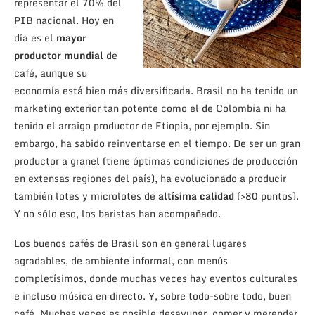
representar el 70% del
PIB nacional. Hoy en
día es el
mayor
productor mundial
de
café, aunque su
economía está bien más diversificada. Brasil no ha tenido un
marketing exterior tan potente como el de Colombia ni ha
tenido el arraigo productor de Etiopía, por ejemplo. Sin
embargo, ha sabido reinventarse en el tiempo. De ser un gran
productor a granel (tiene óptimas condiciones de producción
en extensas regiones del país), ha evolucionado a producir
también lotes y microlotes de
altísima calidad
(>80 puntos).
Y no sólo eso, los baristas han acompañado.
Los buenos cafés de Brasil son en general lugares
agradables, de ambiente informal, con menús
completísimos, donde muchas veces hay eventos culturales
e incluso música en directo. Y, sobre todo-sobre todo, buen
café. Muchas veces es posible desayunar, comer y merendar