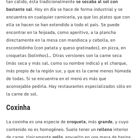
tan cálido, ésta tradicionalmente
se secaba al sol con
bastante sal
. Hoy en día se hace de forma industrial y se
encuentra en cualquier carnicería, ya que los platos que con
ella se hacen se han extendido a todo el país. Se puede
encontrar en la feijoada, como aperitivo, a la plancha
directamente en la mesa con mandioca y cebolla, en
escondidinho (con patata y queso gratinados), en pizza, en
croquetas (bolinhos)… Otras versiones son la carne seca
(más seca y más sal, como su nombre indica) y el charque,
más propio de la región sur, y que es la carne menos húmeda
de todas. Si se encuentra en el menú es más que
aconsejable pedirla. Hay restaurantes especializados sólo en
la carne de sol.
Coxinha
La coxinha es una especie de
croqueta
, más
grande
, y cuyo
contenido no es homogéneo. Suele tener un
relleno
interior
de carne, típicamente
pollo
, envuelto en una masa de harina