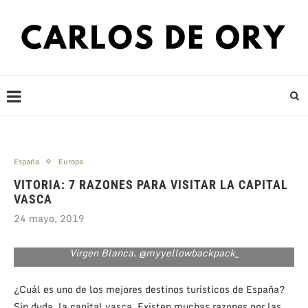
España
Europa
VITORIA: 7 RAZONES PARA VISITAR LA CAPITAL
VASCA
24 mayo, 2019
El famoso «Vitoria-Gasteiz» de setos en la Plaza de la
Virgen Blanca. @myyellowbackpack_
¿Cuál es uno de los mejores destinos turísticos de España?
Sin duda, la capital vasca. Existen muchas razones por las