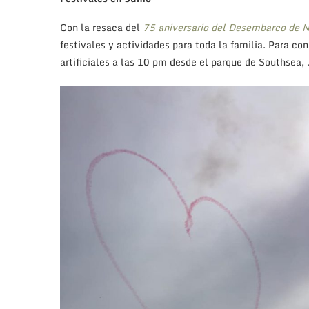
Museo D-Day
Para aquellos que quieran investigar sobre los aconte
visitar el Museo del D-Day. El museo D- Day exhibe ob
recordar el día del Desembarco de Normandía y la liber
¿Cómo se preparó la batalla? ¿Cuántos militares pa
queda de ese día histórico? El museo hace un recorrid
estrategia y despliegue de los aliados a su llegada 