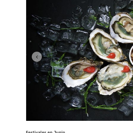
Festivales en Junio
Con la resaca del
75 aniversario del Desembarco de 
festivales y actividades para toda la familia. Para co
artificiales a las 10 pm desde el parque de Southsea,