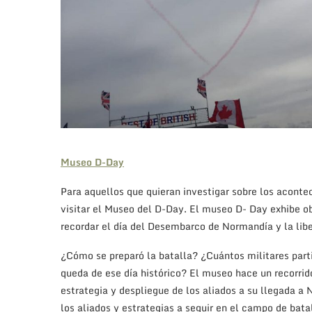
los aliados y estrategias a seguir en el campo de bata
Es muy interesante el documental que se proyecta al f
primera persona como fue su hazaña y cómo fueron rec
Ahora toca recomponerse y prepararse para la tempora
Portsmouth dos citas importantes:
Portsmouth Festivi
Portsmouth Festivities
Portsmouth Festivities
es un festival que tiene lugar e
lugares de Portsmouth. Muchos de los eventos son grat
Música
En el área musical, cabe destacar la actuación del m
trabajo es muy significativo ya que explora la poesía
Gabriel García Márquez. Este poeta- cantante se insp