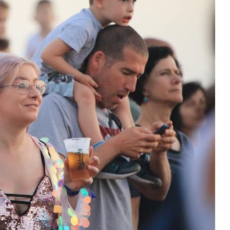
e Lucifer
el próximo 15 de junio en el Groundlings Theatre. Es
 ofrece momentos musicales además de comedia y muchas
s del S.XIX que fue restaurado y posteriormente reconvertido a
ibición “Twenty Years” de los artistas Bennett and McDermott
e el año 1999 a este año. Sus obras son un reflejo de como la
 de pensar. Podéis visitar la exposición en la Galería Aspex.
que lleva por título: “Empowering women in politics.
la primera mujer elegida en Portsmouth para ser MP, Nancy