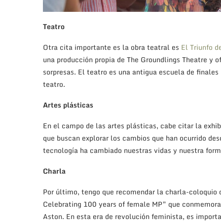
Aston. En esta era de revolución feminista, es importa
tendrá lugar en Portsmouth Grammar school el próximo
sobre horarios solo tenéis que visitar
https://portsmout