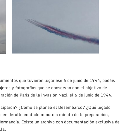
lla.
inal de la visita, donde veteranos británicos cuentan en
ibidos al volver a casa después de la batalla en Normandía.
da estival. Durante el mes de junio se darán lugar en
ties
y el
Seafood Festival
.
ntre el 14 y el 23 de junio que se desarrolla en diferentes
uitos, pero requieren reserva.
úsico
Keith James
el próximo 19 de junio en Guildhall. Su
 de Federico García Lorca, Pablo Neruda, Isabel Allende o
ira en los paisajes españoles para sus composiciones y música.