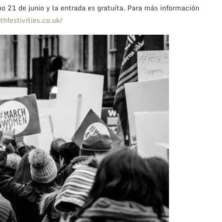
 el 28 y el 30 de junio en la esplanada de Gunwharf Quays.
e Cornwall, como las famosas ostras que sirven con
para cocinar tu propio pescado y tus propios calamares.
y importante, son las denominadas Cornish Native Oysters, y
, Cornwall. Se recogen de manera tradicional desde principios
que no se deben utilizar aparatos técnicos o mecánicos para su