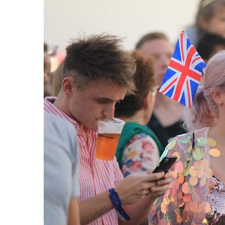
Teatro
Otra cita importante es la obra teatral es
El Triunfo d
una producción propia de The Groundlings Theatre y
sorpresas. El teatro es una antigua escuela de finale
teatro.
Artes plásticas
En el campo de las artes plásticas, cabe citar la exh
que buscan explorar los cambios que han ocurrido desd
tecnología ha cambiado nuestras vidas y nuestra forma
Charla
Por último, tengo que recomendar la charla-coloquio 
Celebrating 100 years of female MP” que conmemora 