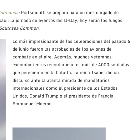
cimientos que tuvieron lugar ese 6 de junio de 1944, podéis
jetos y fotografías que se conservan con el objetivo de
ación de París de la invasión Nazi, el 6 de junio de 1944.
rticiparon? ¿Cómo se planeó el Desembarco? ¿Qué legado
o en detalle contado minuto a minuto de la preparación,
a Normandía. Existe un archivo con documentación exclusiva de