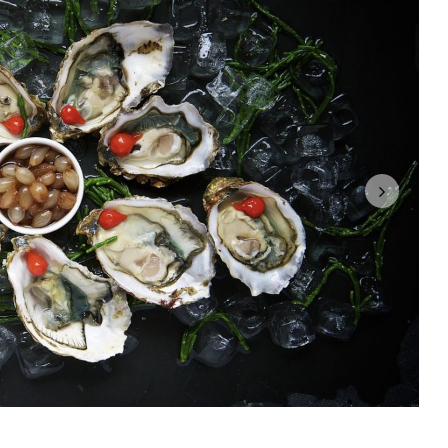
Normandía
Portsmouth se prepara para un mes cargado de
ncluir la jornada de eventos del D-Day, hoy serán los fuegos
Southsea Common.
Lo más impresionante de las celebraciones del pasado 6
de junio fueron las acrobacias de los aviones de
combate en el aire. Además, muchos veteranos
excombatientes recordaron a los más de 4000 soldados
que perecieron en la batalla. La reina Isabel dio un
discurso ante la atenta mirada de mandatarios
internacionales como el presidente de los Estados
Unidos, Donald Trump o el presidente de Francia,
Emmanuel Macron.