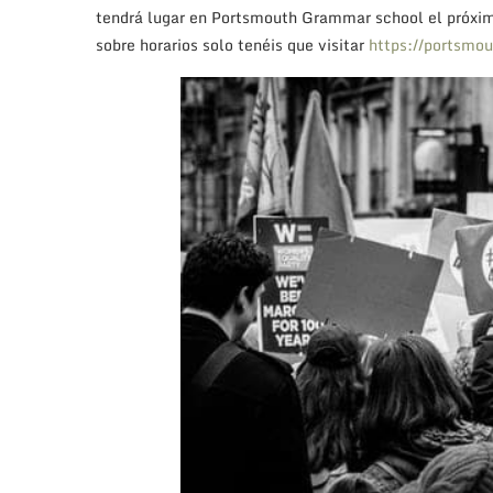
Seafood Festival
Este maravilloso festival de sabores se celebra entre
Habrá degustaciones de productos del mar locales y d
champagne. El festival también contará con un stand 
La producción de ostras en la zona de Cornwall es mu
se localizan en los estuarios del río Fal, en Falmouth
de octubre hasta finales de mayo y la tradición dice 
recogida.