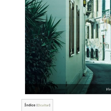
Viv
Índice
[
Ocultar
]