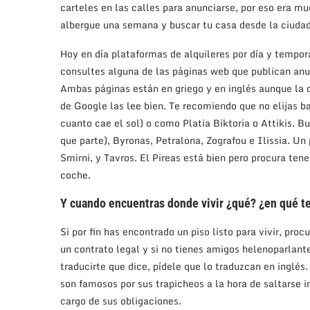
carteles en las calles para anunciarse, por eso era 
albergue una semana y buscar tu casa desde la ciudad
Hoy en día plataformas de alquileres por día y tempo
consultes alguna de las páginas web que publican an
Ambas páginas están en griego y en inglés aunque la o
de Google las lee bien. Te recomiendo que no elijas b
cuanto cae el sol) o como Platia Biktoria o Attikis. 
que parte), Byronas, Petralona, Zografou e Ilissia. U
Smirni, y Tavros. El Pireas está bien pero procura ten
coche.
Y cuando encuentras donde vivir ¿qué? ¿en qué te 
Si por fin has encontrado un piso listo para vivir, pro
un contrato legal y si no tienes amigos helenoparlant
traducirte que dice, pídele que lo traduzcan en inglés
son famosos por sus trapicheos a la hora de saltarse 
cargo de sus obligaciones.