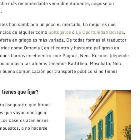
mucho más recomendable venir directamente, cogerse un
.
rales han cambiado un poco el mercado. Lo mejor es que
uncios de alquiler como
Spitogatos
o
La Oportunidad Dorada
.
ferta en griego es más variada. De todas formas el traductor
arrios como Omonia ( en el centro y bastante peligroso en
Buenos barrios en el centro son: Pagrati, Neos Kosmos (depende
n poco más a las afueras tenemos Kallithea, Moschato, Nea
er buena comunicación por transporte público si no tienes
tienes que fijar?
cura asegurarte que firmas
es que vayan contigo a
. Los caseros atenienses
impuestos, o no hacerse