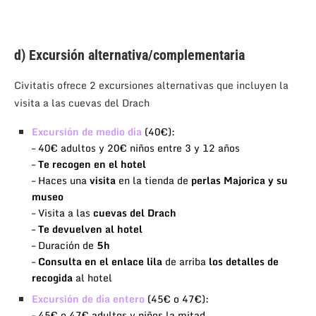
d) Excursión alternativa/complementaria
Civitatis ofrece 2 excursiones alternativas que incluyen la
visita a las cuevas del Drach
Excursión de medio día
(40€):
– 40€ adultos y 20€ niños entre 3 y 12 años
–
Te recogen en el hotel
– Haces una
visita
en la tienda de
perlas Majorica y su
museo
– Visita a las
cuevas del Drach
–
Te devuelven al hotel
– Duración de
5h
–
Consulta en el enlace
lila
de arriba
los detalles de
recogida
al hotel
Excursión de día entero
(45€ o 47€):
– 45€ o 47€ adultos y niños la mitad