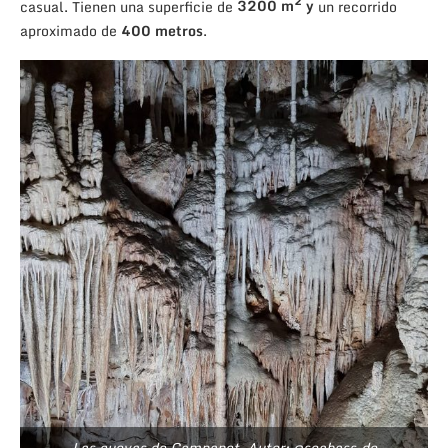
2
casual. Tienen una superficie de
3200 m
y
un recorrido
aproximado de
400 metros
.
Las cuevas de Campanet. Autor: @seabass_de