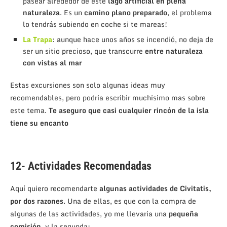
pasear alrededor de este
lago artificial
en plena
naturaleza
. Es un
camino plano preparado
, el problema
lo tendrás subiendo en coche si te mareas!
La Trapa
: aunque hace unos años se incendió, no deja de
ser un sitio precioso, que transcurre
entre naturaleza
con vistas al mar
Estas excursiones son solo algunas ideas muy
recomendables, pero podría escribir muchísimo mas sobre
este tema.
Te aseguro que casi cualquier rincón de la isla
tiene su encanto
12- Actividades Recomendadas
Aquí quiero recomendarte
algunas actividades de Civitatis,
por dos razones
. Una de ellas, es que con la compra de
algunas de las actividades, yo me llevaría una
pequeña
comisión
, y la segunda: