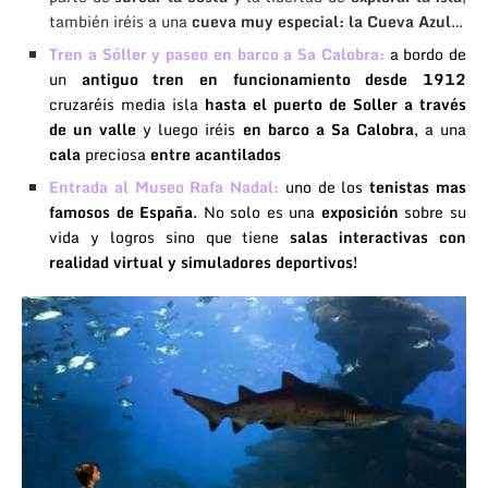
también iréis a una
cueva muy especial: la
Cueva Azul
…
Tren a Sóller y paseo en barco a Sa Calobra:
a bordo de
un
antiguo tren en funcionamiento desde 1912
cruzaréis media isla
hasta el puerto de Soller a través
de un valle
y luego iréis
en barco a Sa Calobra
, a una
cala
preciosa
entre acantilados
Entrada al Museo Rafa Nadal
:
uno de los
tenistas mas
famosos de España
. No solo es una
exposición
sobre su
vida y logros sino que tiene
salas interactivas con
realidad virtual y simuladores deportivos!