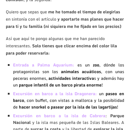
Quiero que sepas que
me he tomado el tiempo de elegirlas
en sintonía con el artículo
y aportarte mas planes que hacer
para tí y tu familia (ni siquiera me he fijado en los precios)
Así que aquí te pongo algunas que me han parecido
interesantes.
Solo tienes que clicar encima del color lila
para poder reservarla:
Entrada a Palma Aquarium
:
es un
zoo
, dónde los
protagonistas son los
animales acuáticos
, con unas
peceras enormes,
actividades interactiva
s y además hay
un
parque infantil de un barco pirata enorme!
Excursión en barco a la isla Dragonera
:
un
paseo en
barco
, con buffet, con vistas a mallorca y la posibilidad
de
hacer snorkel o pasear por la isla de las lagartijas!
Excursión en barco a la isla de Cabrera
:
Parque
Nacional
y la isla mas pequeña de las Islas Baleares. A
parte de
surcar la costa
y la libertad de
explorar la isla
,