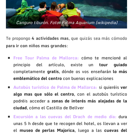
Canguro tiburón. Foto: Palma Aquarium (wikipedia)
Te propongo
4 actividades mas
, que quizás sea más cómodo
para ir con niños mas grandes
:
Free Tour Palma de Mallorca
:
cómo te mencioné al
principio del artículo, existe un
tour guiado
completamente
gratis
, dónde os vos enseñarán
lo más
emblemático del centro
con buenas explicaciones
Autobús turístico de Palma de Mallorca
:
si quieréis
ver
algo mas que sólo el centro
, con el autobús turístico
podréis acceder a
zonas de interés más alejadas de la
ciudad
, cómo el Castillo de Bellver
Excursión a las cuevas del Drach de medio día
:
dura
unas 5 h desde que te recogen del hotel, os llevan a ver
el
museo de perlas Majorica
, luego a las
cuevas del