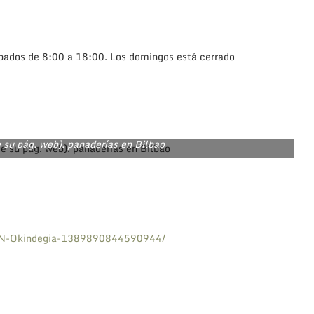
sábados de 8:00 a 18:00. Los domingos está cerrado
 su pág. web). panaderías en Bilbao
IN-Okindegia-1389890844590944/