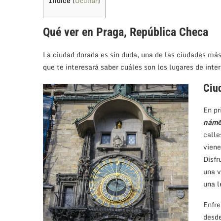
Índice
[
Ocultar
]
Qué ver en Praga, República Checa
La ciudad dorada es sin duda, una de las ciudades más
que te interesará saber cuáles son los lugares de inte
Ciu
En pr
námě
calle
viene
Disfr
una v
una l
Enfre
desde