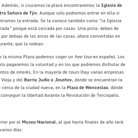
. Además, si cruzamos la plaza encontraremos la
Iglesia de
tra Señora de Týn
. Aunque solo podremos entrar en ella si
tramos la entrada. Se la conoce también como “la Iglesia
rada” porque está cercada por casas. Una pista: deben de
 por debajo de los arcos de las casas, ahora convertidas en
urante, que la rodean.
e la misma Plaza podemos coger un
free tour
en español. Los
solo pagaremos la voluntad y en los que podremos disfrutar de
ntos de interés. En la mayoría de
tours
(hay varias empresas
 Vieja y del
Barrio Judío o
Josehov
,
dónde se encuentran la
 cerca de la ciudad nueva, en la
Plaza de Wenceslao
, dónde
onseguir la libertad durante la Revolución de Terciopelo.
rior por el
Museo Nacional
, al que hasta finales de año será
varios días.