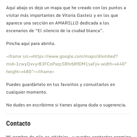
Aquí abajo os dejo un mapa que he creado con los puntos a
visitar más importantes de Vitoria Gasteiz y en los que
aparece una sección en AMARILLO dedicada a los
escenarios de “El silencio de la ciudad blanca”.
Pincha aquí para abrirlo.
<iframe src=»https://www.google.com/maps/d/embed?
mid=1cwyQxvyr83FCoPxqsSBhrbRfDM1saFji» width=»640″
height=»480″></iframe>
Puedes guardártelo en tus favoritos y consultarlos en
cualquier momento.
No dudes en escribirme si tienes alguna duda o sugerencia.
Contacto
Mi nombre de pila es @bidaier , y puedes contactar conmigo