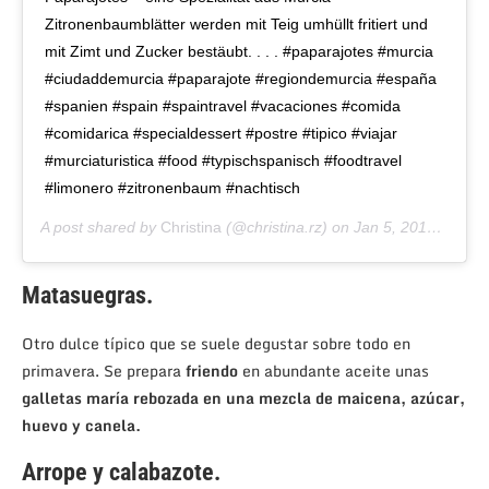
Zitronenbaumblätter werden mit Teig umhüllt fritiert und
mit Zimt und Zucker bestäubt. . . . #paparajotes #murcia
#ciudaddemurcia #paparajote #regiondemurcia #españa
#spanien #spain #spaintravel #vacaciones #comida
#comidarica #specialdessert #postre #tipico #viajar
#murciaturistica #food #typischspanisch #foodtravel
#limonero #zitronenbaum #nachtisch
A post shared by
Christina
(@christina.rz) on
Jan 5, 2019 at 11:52am PST
Matasuegras
.
Otro dulce típico que se suele degustar sobre todo en
primavera. Se prepara
friendo
en abundante aceite unas
galletas maría rebozada en una mezcla de maicena, azúcar,
huevo y canela.
Arrope y calabazote.