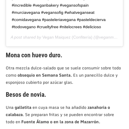
#incredible #veganbakery #vegansofspain
#murciavegana #vegansofig #whatveganseat
#comidavegana #pasteleriavegana #pasteldecierva
#todovegano #crueltyfree #nitelocrees #delicioso
A post shared by
Vegan Maiquez (Confitería)
(@veganmaiquez) on
Mona con huevo duro.
Otra mezcla dulce-salado que se suele consumir sobre todo
como
obsequio en Semana Santa.
Es un panecillo dulce y
esponjoso cubierto por azúcar glas.
Besos de novia.
Una
galletita
en cuya masa se ha añadido
zanahoria o
calabaza
. Se preparan fritas y se pueden encontrar sobre
todo en
Fuente Álamo o en la zona de Mazarrón.