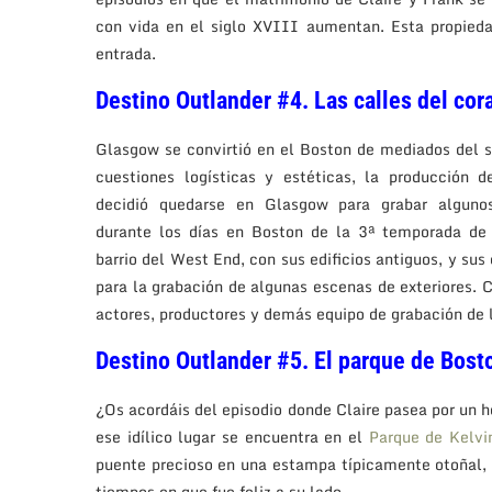
con vida en el siglo XVIII aumentan. Esta propiedad
entrada.
Destino Outlander #4. Las calles del co
Glasgow se convirtió en el Boston de mediados del s
cuestiones logísticas y estéticas, la producción d
decidió quedarse en Glasgow para grabar algunos
durante los días en Boston de la 3ª temporada de l
barrio del West End, con sus edificios antiguos, y sus
para la grabación de algunas escenas de exteriores. 
actores, productores y demás equipo de grabación de l
Destino Outlander #5. El parque de Bost
¿Os acordáis del episodio donde Claire pasea por un h
ese idílico lugar se encuentra en el
Parque de Kelvi
puente precioso en una estampa típicamente otoñal,
tiempos en que fue feliz a su lado.