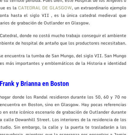
e su terrible pérdida. Pues bien, este Hospital de los Ángeles o
que es la
CATEDRAL DE GLASGOW
, un extraordinario ejemplo
monta hasta el siglo VII , es la única catedral medieval que
narios de grabación de Outlander en Glasgow.
 Catedral, donde no costó mucho trabajo conseguir el ambiente
ambiente de hospital de antaño que los productores necesitaban.
 se encuentra la tumba de San Mungo, del siglo VII. San Mungo
jes más importantes y emblemáticos de la Historia e identidad
 Frank y Brianna en Boston
hogar donde los Randal residieron durante los 50, 60 y 70 no
 encuentra en Boston, sino en Glasgow. Hay pocas referencias
to en este icónico escenario de grabación de Outlander durante
 calle Dowanhill Street. Los interiores de la residencia de los
tudio. Sin embargo, la calle y la puerta te trasladarán a los
 resquebraja, mientras que la esperanza por encontrar a Jamie