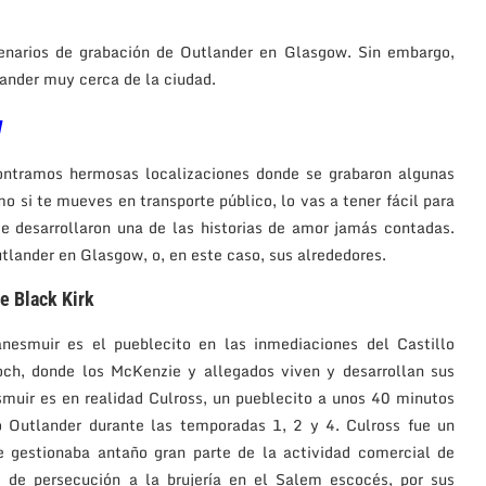
enarios de grabación de Outlander en Glasgow. Sin embargo,
lander muy cerca de la ciudad.
w
ntramos hermosas localizaciones donde se grabaron algunas
 si te mueves en transporte público, lo vas a tener fácil para
e desarrollaron una de las historias de amor jamás contadas.
tlander en Glasgow, o, en este caso, sus alrededores.
de Black Kirk
anesmuir es el pueblecito en las inmediaciones del Castillo
och, donde los McKenzie y allegados viven y desarrollan sus
esmuir es en realidad Culross, un pueblecito a unos 40 minutos
o Outlander durante las temporadas 1, 2 y 4. Culross fue un
se gestionaba antaño gran parte de la actividad comercial de
s de persecución a la brujería en el Salem escocés, por sus