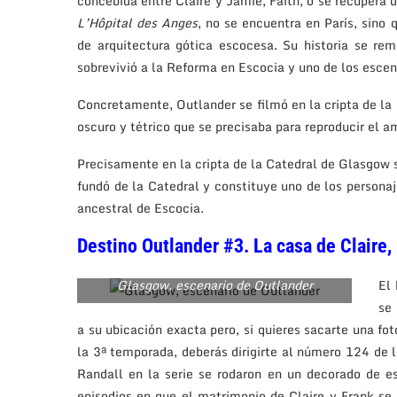
concebida entre Claire y Jamie, Faith, o se recupera d
L’Hôpital des Anges
, no se encuentra en París, sino 
de arquitectura gótica escocesa. Su historia se re
sobrevivió a la Reforma en Escocia y uno de los esce
Concretamente, Outlander se filmó en la cripta de la
oscuro y tétrico que se precisaba para reproducir el 
Precisamente en la cripta de la Catedral de Glasgow
fundó de la Catedral y constituye uno de los persona
ancestral de Escocia.
Destino Outlander #3. La casa de Claire,
Glasgow, escenario de Outlander
El 
se
a su ubicación exacta pero, si quieres sacarte una fo
la 3ª temporada, deberás dirigirte al número 124 de la
Randall en la serie se rodaron en un decorado de es
episodios en que el matrimonio de Claire y Frank se