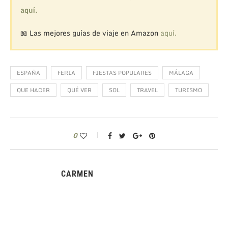
aquí.
📖 Las mejores guías de viaje en Amazon
aquí.
ESPAÑA
FERIA
FIESTAS POPULARES
MÁLAGA
QUE HACER
QUÉ VER
SOL
TRAVEL
TURISMO
0
CARMEN