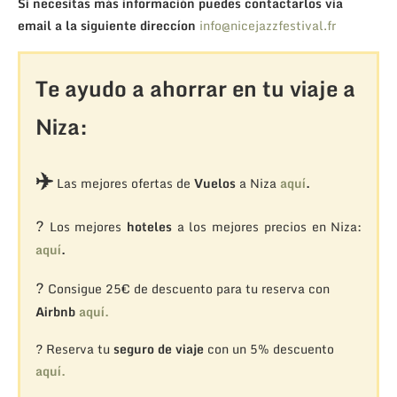
Si necesitas más información puedes contactarlos via
email a la siguiente direccíon
info@nicejazzfestival.fr
Te ayudo a ahorrar en tu viaje a
Niza:
✈️
Las mejores ofertas de
Vuelos
a Niza
aquí
.
?
Los mejores
hoteles
a los mejores precios en Niza:
aquí
.
?
Consigue 25€ de descuento para tu reserva con
Airbnb
aquí.
? Reserva tu
seguro de viaje
con un 5% descuento
aquí.