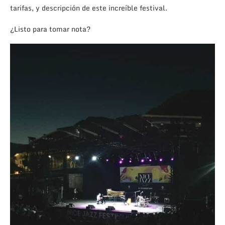
tarifas, y descripción de este increíble festival.
¿Listo para tomar nota?