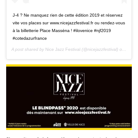
J-4 ? Ne manquez rien de cette édition 2019 et réservez
vite vos places sur www.nicejazzfestival.fr ou rendez-vous
à la billetterie Place Masséna ! #ilovenice #njf2019
#cotedazurfrance
A post shared by
Nice Jazz Festival
(@nicejazzfestival) on
Jul 1