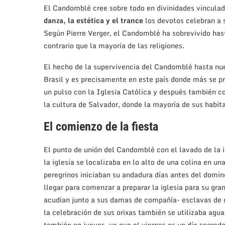
El Candomblé cree sobre todo en divinidades vinculada
danza, la estética y el trance
los devotos celebran a 
Según Pierre Verger, el Candomblé ha sobrevivido has
contrario que la mayoría de las religiones.
El hecho de la supervivencia del Candomblé hasta nue
Brasil y es precisamente en este país donde más se pr
un pulso con la Iglesia Católica y después también co
la cultura de Salvador, donde la mayoría de sus habit
El comienzo de la fiesta
El punto de unión del Candomblé con el lavado de la i
la iglesia se localizaba en lo alto de una colina en un
peregrinos iniciaban su andadura días antes del doming
llegar para comenzar a preparar la iglesia para su gr
acudían junto a sus damas de compañía- esclavas de cr
la celebración de sus orixas también se utilizaba agu
también en jueves, ya que el viernes es un día sagrad