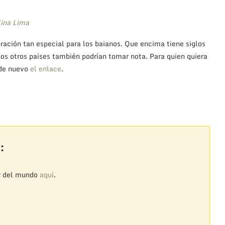
lina Lima
ración tan especial para los baianos. Que encima tiene siglos
hos otros países también podrían tomar nota. Para quien quiera
 de nuevo
el enlace
.
:
r del mundo
aquí
.