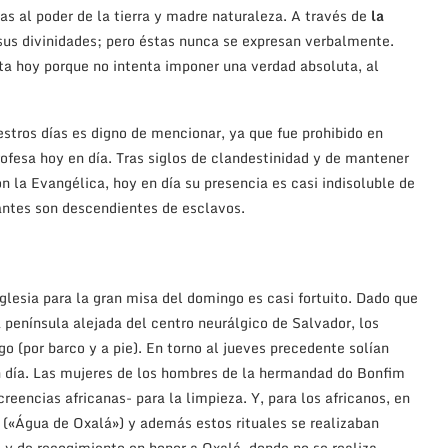
s al poder de la tierra y madre naturaleza. A través de
la
sus divinidades; pero éstas nunca se expresan verbalmente.
ta hoy porque no intenta imponer una verdad absoluta, al
stros días es digno de mencionar, ya que fue prohibido en
ofesa hoy en día. Tras siglos de clandestinidad y de mantener
n la Evangélica, hoy en día su presencia es casi indisoluble de
antes son descendientes de esclavos.
glesia para la gran misa del domingo es casi fortuito. Dado que
a península alejada del centro neurálgico de Salvador, los
o (por barco y a pie). En torno al jueves precedente solían
an día. Las mujeres de los hombres de la hermandad do Bonfim
eencias africanas- para la limpieza. Y, para los africanos, en
a («Água de Oxalá») y además estos rituales se realizaban
o y de recogimiento en honor a Oxalá, donde no se realiza